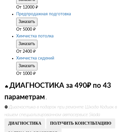
От
12000
₽
Предпродажная подготовка
Заказать
От
5000
₽
Химчистка потолка
Заказать
От
2400
₽
Химчистка сидений
Заказать
От
1000
₽
ДИАГНОСТИКА за 490₽ по 43
🔥
параметрам
.
Диагностика в подарок при ремонте Шкода Кодиак в
⛔
нашем специализированном автосервисе Skoda
ДИАГНОСТИКА
ПОЛУЧИТЬ КОНСУЛЬТАЦИЮ