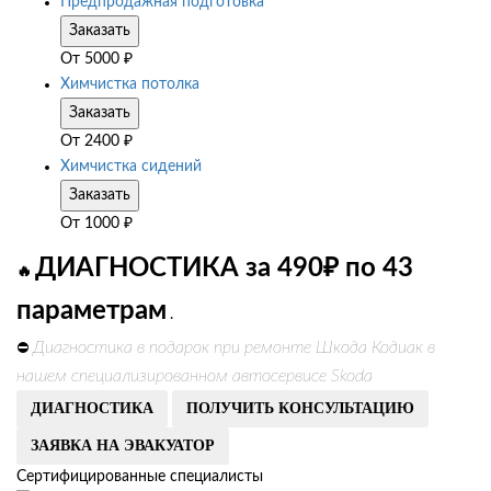
Предпродажная подготовка
Заказать
От
5000
₽
Химчистка потолка
Заказать
От
2400
₽
Химчистка сидений
Заказать
От
1000
₽
ДИАГНОСТИКА за 490₽ по 43
🔥
параметрам
.
Диагностика в подарок при ремонте Шкода Кодиак в
⛔
нашем специализированном автосервисе Skoda
ДИАГНОСТИКА
ПОЛУЧИТЬ КОНСУЛЬТАЦИЮ
ЗАЯВКА НА ЭВАКУАТОР
Сертифицированные специалисты