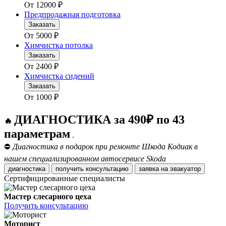
От
12000
₽
Предпродажная подготовка
Заказать
От
5000
₽
Химчистка потолка
Заказать
От
2400
₽
Химчистка сидений
Заказать
От
1000
₽
ДИАГНОСТИКА за 490₽ по 43
🔥
параметрам
.
⛔
Диагностика в подарок при ремонте Шкода Кодиак в
нашем специализированном автосервисе Skoda
диагностика
получить консультацию
заявка на эвакуатор
Сертифицированные специалисты
Мастер слесарного цеха
Получить консультацию
Моторист