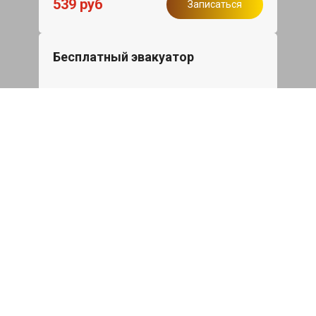
539 руб
Записаться
Бесплатный эвакуатор
При ремонте JAC T9 ДВС, эвакуация
авто в пределах МКАД в подарок.
Записаться
Сделаем дешевле
При калькуляции на руках из другого