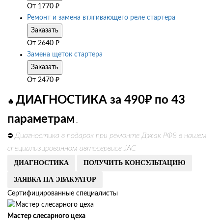
От
1770
₽
Ремонт и замена втягивающего реле стартера
Заказать
От
2640
₽
Замена щеток стартера
Заказать
От
2470
₽
ДИАГНОСТИКА за 490₽ по 43
🔥
параметрам
.
Диагностика в подарок при ремонте Джак РФ8 в нашем
⛔
специализированном автосервисе JAC
ДИАГНОСТИКА
ПОЛУЧИТЬ КОНСУЛЬТАЦИЮ
ЗАЯВКА НА ЭВАКУАТОР
Сертифицированные специалисты
Мастер слесарного цеха