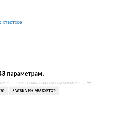
е стартера
43 параметрам
.
иЭс3 в нашем специализированном автосервисе JAC
ИЮ
ЗАЯВКА НА ЭВАКУАТОР