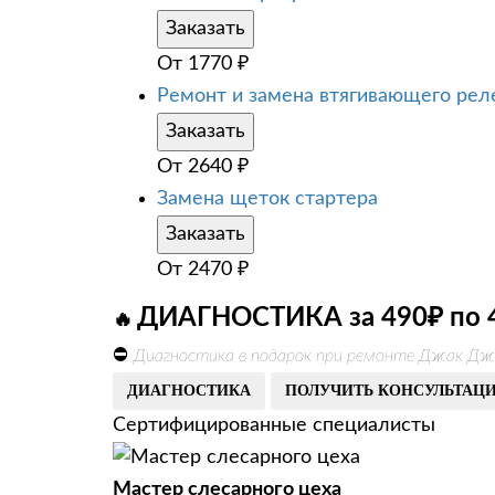
Заказать
От
1770
₽
Ремонт и замена втягивающего рел
Заказать
От
2640
₽
Замена щеток стартера
Заказать
От
2470
₽
ДИАГНОСТИКА за 490₽ по 
🔥
⛔
Диагностика в подарок при ремонте Джак Дж
ДИАГНОСТИКА
ПОЛУЧИТЬ КОНСУЛЬТАЦ
Сертифицированные специалисты
Мастер слесарного цеха