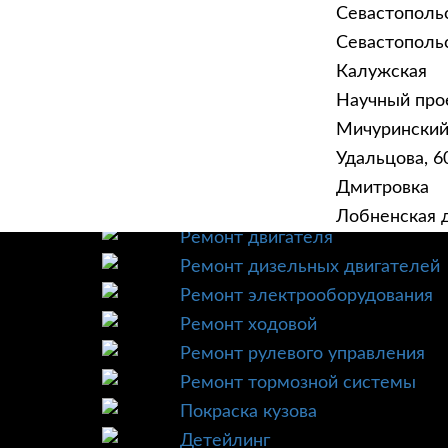
Севастополь
Севастопольск
Калужская
Научный прое
ГЛАВНАЯ
УСЛУ
Мичурински
Техническое обслуживание
Удальцова, 60
Диагностика
Дмитровка
Ремонт трансмиссии
Лобненская д
Ремонт двигателя
Ремонт дизельных двигателей
Ремонт электрооборудования
Ремонт ходовой
Ремонт рулевого управления
Ремонт тормозной системы
Покраска кузова
Детейлинг