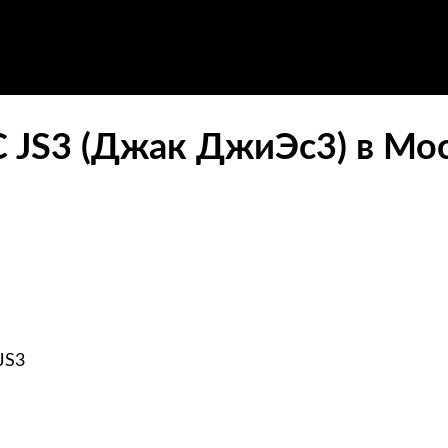
C JS3 (Джак ДжиЭс3) в Мо
JS3