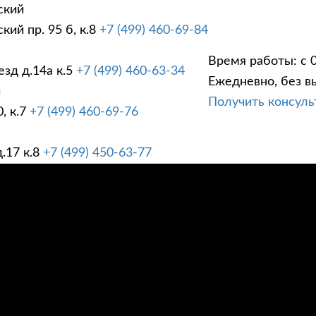
ский
ий пр. 95 б, к.8
+7 (499) 460-69-84
Время работы: с 0
зд д.14а к.5
+7 (499) 460-63-34
Ежедневно, без в
ГИ
ПРАЙС ЛИСТ
АК
й
Получить консул
, к.7
+7 (499) 460-69-76
.17 к.8
+7 (499) 450-63-77