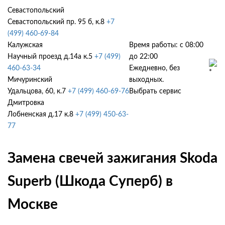
Севастопольский
Севастопольский пр. 95 б, к.8
+7
(499) 460-69-84
Калужская
Время работы: с 08:00
Научный проезд д.14а к.5
+7 (499)
до 22:00
460-63-34
Ежедневно, без
Мичуринский
выходных.
Удальцова, 60, к.7
+7 (499) 460-69-76
Выбрать сервис
Дмитровка
Лобненская д.17 к.8
+7 (499) 450-63-
77
Замена свечей зажигания Skoda
Superb (Шкода Суперб) в
Москве