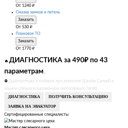
От
1240
₽
Смазка замков и петель
Заказать
От
530
₽
Плановое ТО
Заказать
От
1770
₽
ДИАГНОСТИКА за 490₽ по 43
🔥
параметрам
.
Диагностика в подарок при ремонте Шкода Суперб в
⛔
нашем специализированном автосервисе Skoda
ДИАГНОСТИКА
ПОЛУЧИТЬ КОНСУЛЬТАЦИЮ
ЗАЯВКА НА ЭВАКУАТОР
Сертифицированные специалисты
Мастер слесарного цеха