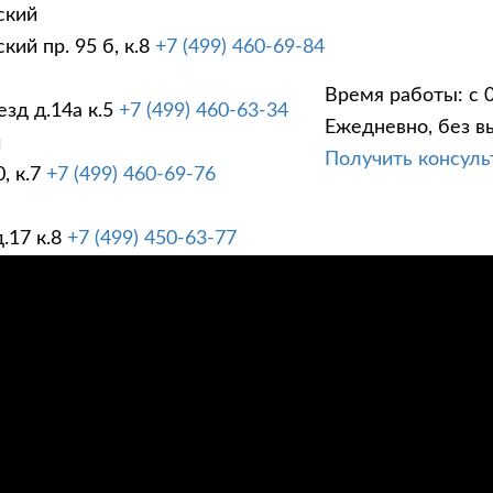
ский
ий пр. 95 б, к.8
+7 (499) 460-69-84
Время работы: с 0
зд д.14а к.5
+7 (499) 460-63-34
Ежедневно, без в
ГИ
ПРАЙС ЛИСТ
АК
й
Получить консул
, к.7
+7 (499) 460-69-76
.17 к.8
+7 (499) 450-63-77