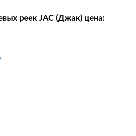
вых реек JAC (Джак) цена:
к