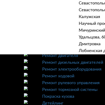
Севастополь
Севастопольск
Калужская
Научный прое
ГЛАВНАЯ
УСЛУ
Мичурински
Техническое обслуживание
Удальцова, 60
Диагностика
Дмитровка
Ремонт трансмиссии
Лобненская д
Ремонт двигателя
Ремонт дизельных двигателей
Ремонт электрооборудования
Ремонт ходовой
Ремонт рулевого управления
Ремонт тормозной системы
Покраска кузова
Детейлинг