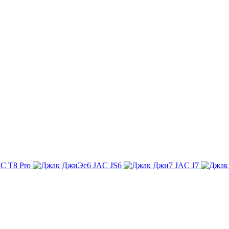
C T8 Pro
JAC JS6
JAC J7