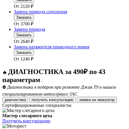
От
2120
₽
Замена привода сцепления
Заказать
От
3700
₽
Замена привода
Заказать
От
2640
₽
Замена натяжителя приводного ремня
Заказать
От
1240
₽
ДИАГНОСТИКА за 490₽ по 43
🔥
параметрам
.
⛔
Диагностика в подарок при ремонте Джак Т9 в нашем
специализированном автосервисе JAC
диагностика
получить консультацию
заявка на эвакуатор
Сертифицированные специалисты
Мастер слесарного цеха
Получить консультацию