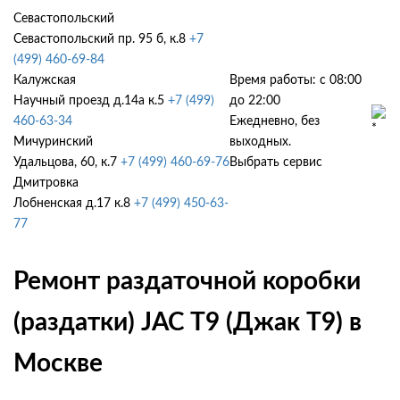
Севастопольский
Севастопольский пр. 95 б, к.8
+7
(499) 460-69-84
Калужская
Время работы: с 08:00
Научный проезд д.14а к.5
+7 (499)
до 22:00
460-63-34
Ежедневно, без
Мичуринский
выходных.
Удальцова, 60, к.7
+7 (499) 460-69-76
Выбрать сервис
Дмитровка
Лобненская д.17 к.8
+7 (499) 450-63-
77
Ремонт раздаточной коробки
(раздатки) JAC T9 (Джак Т9) в
Москве