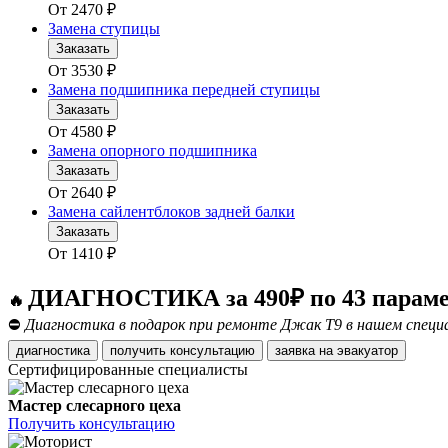
От
2470
₽
Замена ступицы
Заказать
От
3530
₽
Замена подшипника передней ступицы
Заказать
От
4580
₽
Замена опорного подшипника
Заказать
От
2640
₽
Замена сайлентблоков задней балки
Заказать
От
1410
₽
ДИАГНОСТИКА за 490₽ по 43 парам
🔥
⛔
Диагностика в подарок при ремонте Джак Т9 в нашем специ
диагностика
получить консультацию
заявка на эвакуатор
Сертифицированные специалисты
Мастер слесарного цеха
Получить консультацию