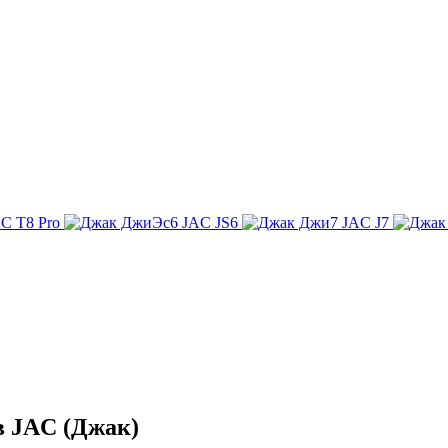
C T8 Pro
JAC JS6
JAC J7
в JAC (Джак)