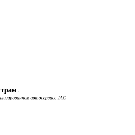
етрам
.
ализированном автосервисе JAC