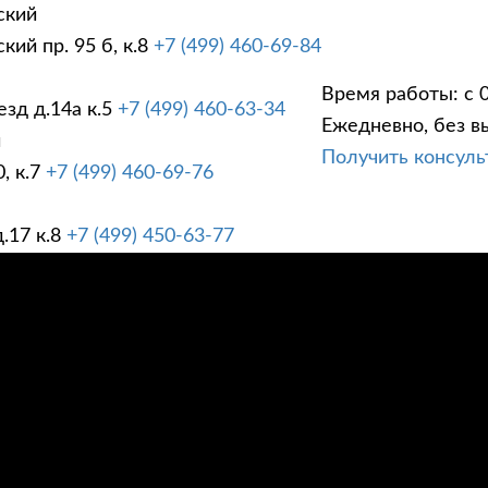
ский
ий пр. 95 б, к.8
+7 (499) 460-69-84
Время работы: с 0
зд д.14а к.5
+7 (499) 460-63-34
Ежедневно, без в
ГИ
ПРАЙС ЛИСТ
АК
й
Получить консул
, к.7
+7 (499) 460-69-76
.17 к.8
+7 (499) 450-63-77