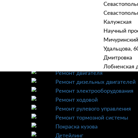
Севастополь
Севастопольск
Калужская
Научный прое
ГЛАВНАЯ
УСЛУ
Мичурински
Техническое обслуживание
Удальцова, 60
Диагностика
Дмитровка
Ремонт трансмиссии
Лобненская д
Ремонт двигателя
Ремонт дизельных двигателей
Ремонт электрооборудования
Ремонт ходовой
Ремонт рулевого управления
Ремонт тормозной системы
Покраска кузова
Детейлинг