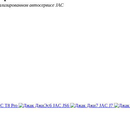
ализированном автосервисе JAC
C T8 Pro
JAC JS6
JAC J7