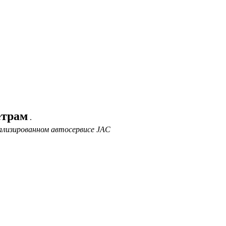
етрам
.
ализированном автосервисе JAC