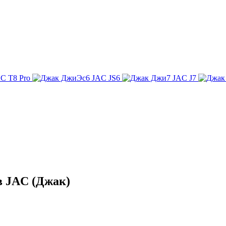
C T8 Pro
JAC JS6
JAC J7
в JAC (Джак)