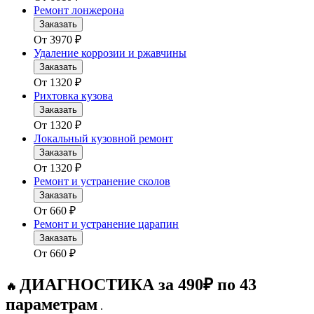
Ремонт лонжерона
Заказать
От
3970
₽
Удаление коррозии и ржавчины
Заказать
От
1320
₽
Рихтовка кузова
Заказать
От
1320
₽
Локальный кузовной ремонт
Заказать
От
1320
₽
Ремонт и устранение сколов
Заказать
От
660
₽
Ремонт и устранение царапин
Заказать
От
660
₽
ДИАГНОСТИКА за 490₽ по 43
🔥
параметрам
.