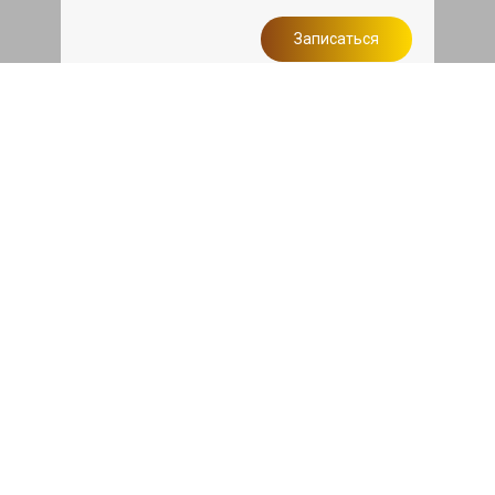
Записаться
Сделаем дешевле
При калькуляции на руках из другого
сервиса - эти же работы и запчасти по
более низкой цене
Записаться
Такси в подарок