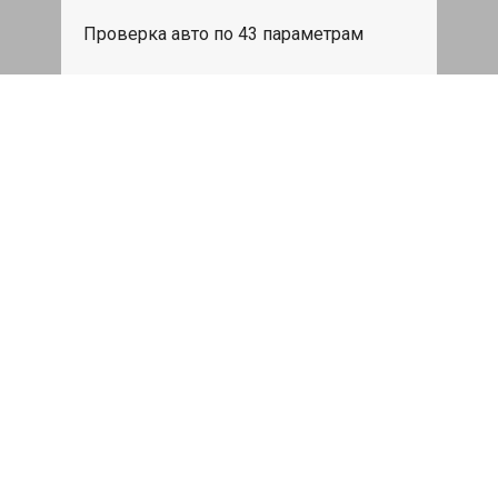
Проверка авто по 43 параметрам
539 руб
Записаться
Бесплатный эвакуатор
При ремонте JAC T6 ДВС, эвакуация
авто в пределах МКАД в подарок.
Записаться