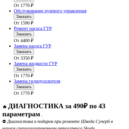
От
1770
₽
Обслуживание рулевого управления
Заказать
От
1590
₽
Ремонт насоса ГУР
Заказать
От
4400
₽
Замена насоса ГУР
Заказать
От
3350
₽
Замена жидкости ГУР
Заказать
От
1770
₽
Замена гидроусилителя
Заказать
От
1770
₽
ДИАГНОСТИКА за 490₽ по 43
🔥
параметрам
.
⛔
Диагностика в подарок при ремонте Шкода Суперб в
нашем специализированном автосервисе Skoda