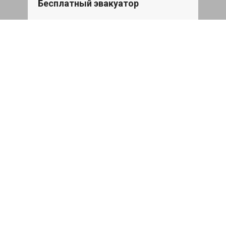
Бесплатный эвакуатор
При ремонте JAC RF8 ДВС, эвакуация
авто в пределах МКАД в подарок.
Записаться
Сделаем дешевле
При калькуляции на руках из другого
сервиса - эти же работы и запчасти по
более низкой цене