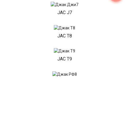
JAC J7
JAC T8
JAC T9
JAC RF8
Показать все