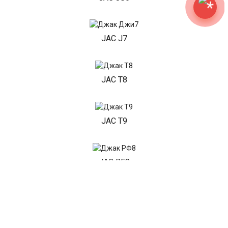
JAC J7
JAC T8
JAC T9
JAC RF8
Показать все