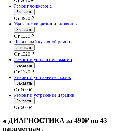
От
6610
₽
Ремонт лонжерона
Заказать
От
3970
₽
Удаление коррозии и ржавчины
Заказать
От
1320
₽
Локальный кузовной ремонт
Заказать
От
1320
₽
Ремонт и устранение вмятин
Заказать
От
1320
₽
Ремонт и устранение сколов
Заказать
От
660
₽
Ремонт и устранение царапин
Заказать
От
660
₽
ДИАГНОСТИКА за 490₽ по 43
🔥
параметрам
.