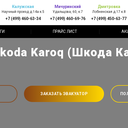
Калужская
Мичуринский
Дмитровка
Научный проезд д.14а к.5
Удальцова, 60, к.7
Лобненская д.17 к.8
+7 (499) 460-63-34
+7 (499) 460-69-76
+7 (499) 450-63-77
ГИ
ПРАЙС ЛИСТ
АК
koda Karoq (Шкода К
ЗАКАЗАТЬ ЭВАКУАТОР
ПО