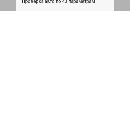
Проверка авто по 43 параметрам
539 руб
Записаться
Бесплатный эвакуатор
При ремонте Skoda Karoq ДВС,
эвакуация авто в пределах МКАД в
подарок.
Записаться