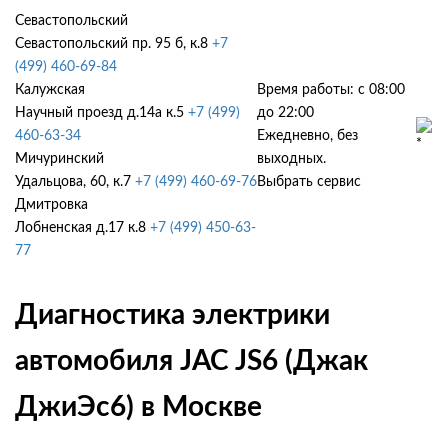
Севастопольский
Севастопольский пр. 95 б, к.8
+7
(499) 460-69-84
Калужская
Время работы: с 08:00
Научный проезд д.14а к.5
+7 (499)
до 22:00
460-63-34
Ежедневно, без
Мичуринский
выходных.
Удальцова, 60, к.7
+7 (499) 460-69-76
Выбрать сервис
Дмитровка
Лобненская д.17 к.8
+7 (499) 450-63-
77
Диагностика электрики
автомобиля JAC JS6 (Джак
ДжиЭс6) в Москве