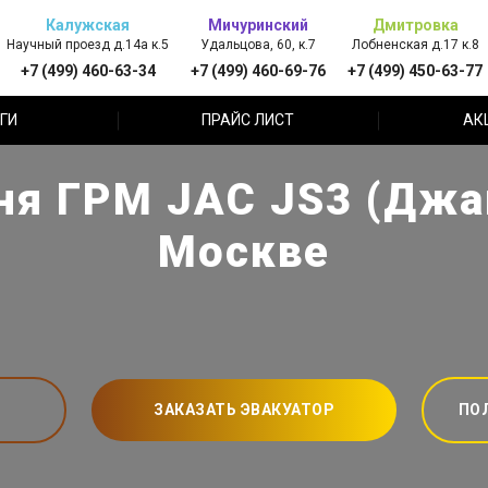
Калужская
Мичуринский
Дмитровка
Научный проезд д.14а к.5
Удальцова, 60, к.7
Лобненская д.17 к.8
+7 (499) 460-63-34
+7 (499) 460-69-76
+7 (499) 450-63-77
ГИ
ПРАЙС ЛИСТ
АК
ня ГРМ JAC JS3 (Джа
Москве
ЗАКАЗАТЬ ЭВАКУАТОР
ПО