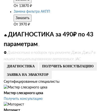
От
13870
₽
Замена фильтра АКПП
Заказать
От
3970
₽
ДИАГНОСТИКА за 490₽ по 43
🔥
параметрам
.
Диагностика в подарок при ремонте Джак Джи7 в
⛔
нашем специализированном автосервисе JAC
ДИАГНОСТИКА
ПОЛУЧИТЬ КОНСУЛЬТАЦИЮ
ЗАЯВКА НА ЭВАКУАТОР
Сертифицированные специалисты
Мастер слесарного цеха
Получить консультацию
Моторист