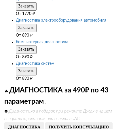
Заказать
От
1770
₽
Диагностика электрооборудования автомобиля
Заказать
От
890
₽
Компьютерная диагностика
Заказать
От
890
₽
Диагностика систем
Заказать
От
890
₽
ДИАГНОСТИКА за 490₽ по 43
🔥
параметрам
.
Диагностика в подарок при ремонте Джак в нашем
⛔
специализированном автосервисе JAC
ДИАГНОСТИКА
ПОЛУЧИТЬ КОНСУЛЬТАЦИЮ